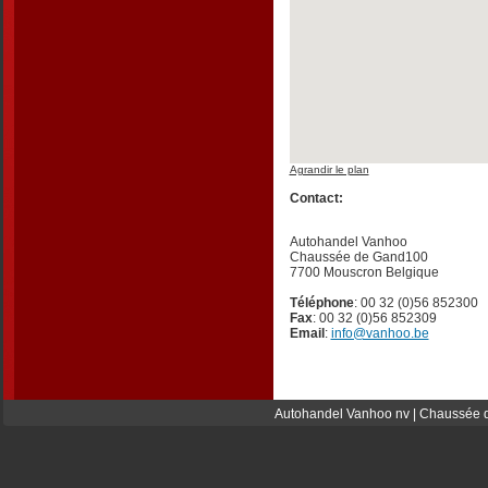
Agrandir le plan
Contact:
Autohandel Vanhoo
Chaussée de Gand100
7700 Mouscron Belgique
Téléphone
: 00 32 (0)56 852300
Fax
: 00 32 (0)56 852309
Email
:
info@vanhoo.be
Autohandel Vanhoo nv | Chaussée d